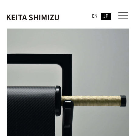
EN
JP